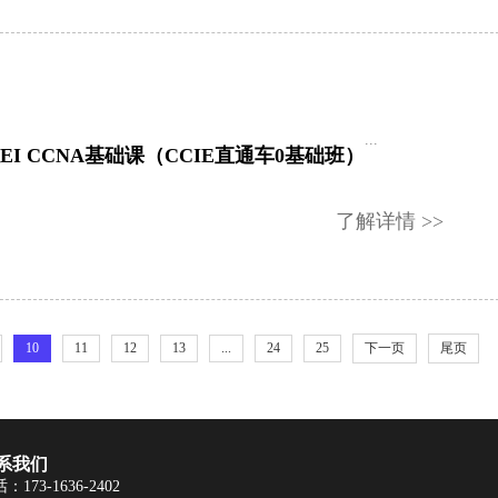
...
EI CCNA基础课（CCIE直通车0基础班）
了解详情 >>
10
11
12
13
...
24
25
下一页
尾页
系我们
：173-1636-2402