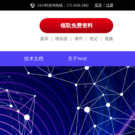
登录
注册
|
24小时咨询热线：173-1636-2402
领取免费资料
题库
｜
模拟器
｜
课件
｜
笔记
｜
视频
技术文档
关于Wolf