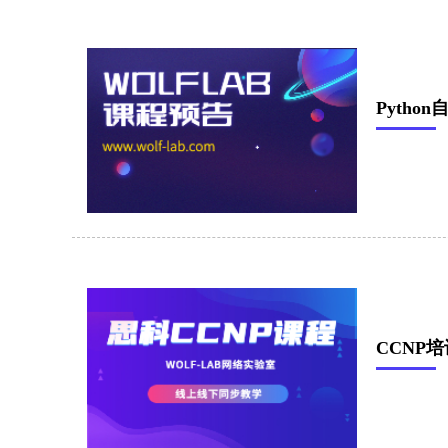
Pyth
CCNP