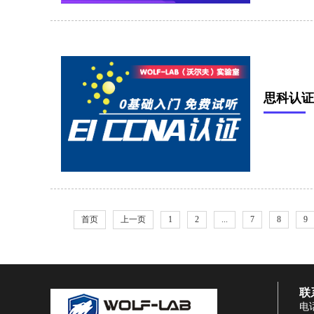
思科认证
首页
上一页
1
2
...
7
8
9
联
电话