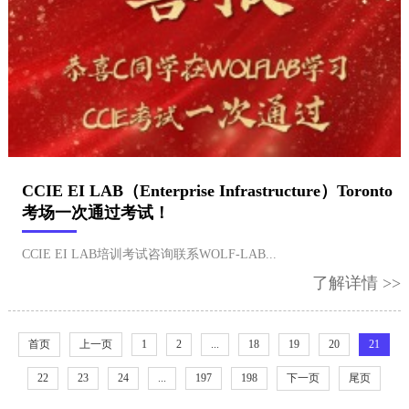
CCIE EI LAB（Enterprise Infrastructure）Toronto
考场一次通过考试！
CCIE EI LAB培训考试咨询联系WOLF-LAB...
了解详情 >>
首页
上一页
1
2
...
18
19
20
21
22
23
24
...
197
198
下一页
尾页