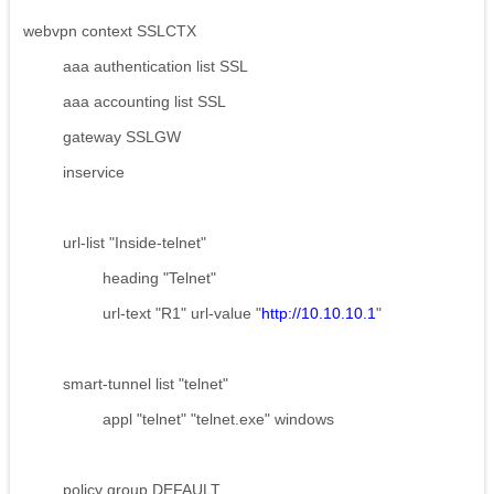
webvpn context SSLCTX
aaa authentication list SSL
aaa accounting list SSL
gateway SSLGW
inservice
url-list "Inside-telnet"
heading "Telnet"
url-text "R1" url-value "
http://10.10.10.1
"
smart-tunnel list "telnet"
appl "telnet" "telnet.exe" windows
policy group DEFAULT