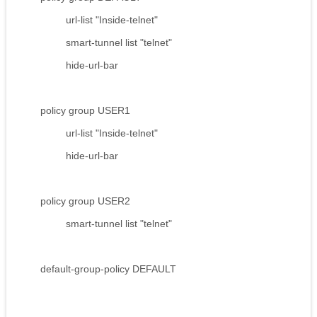
url-list "Inside-telnet"
smart-tunnel list "telnet"
hide-url-bar
policy group USER1
url-list "Inside-telnet"
hide-url-bar
policy group USER2
smart-tunnel list "telnet"
default-group-policy DEFAULT