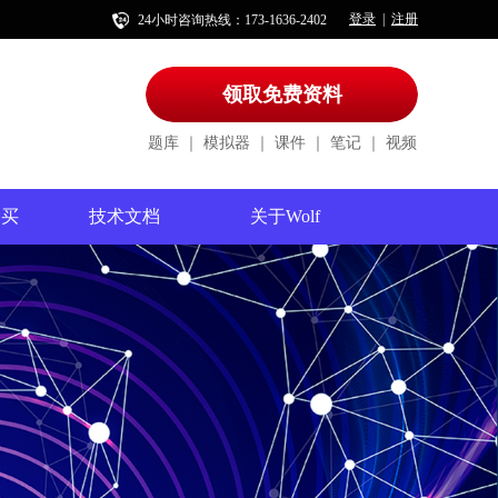
登录
注册
|
24小时咨询热线：173-1636-2402
领取免费资料
题库
｜
模拟器
｜
课件
｜
笔记
｜
视频
购买
技术文档
关于Wolf