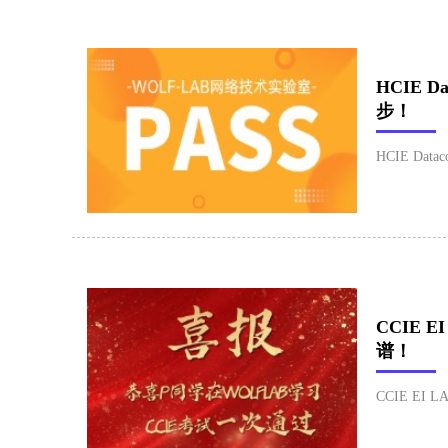
HCIE
步！
HCIE Dat
CCIE 
谱！
CCIE EI 