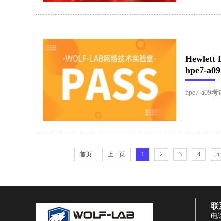
​Hewlett
hpe7-a09
hpe7-a0
首页
上一页
1
2
3
4
5
联
电话