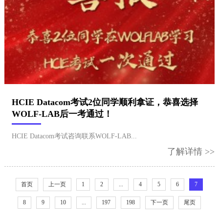
HCIE Datacom考试2位同学顺利拿证，恭喜选择
WOLF-LAB后一考通过！
HCIE Datacom考试咨询联系WOLF-LAB...
了解详情 >>
首页
上一页
1
2
...
4
5
6
7
8
9
10
...
197
198
下一页
尾页