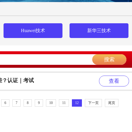
Huawei技术
新华三技术
搜索
些？认证｜考试
查看
6
7
8
9
10
11
12
下一页
尾页