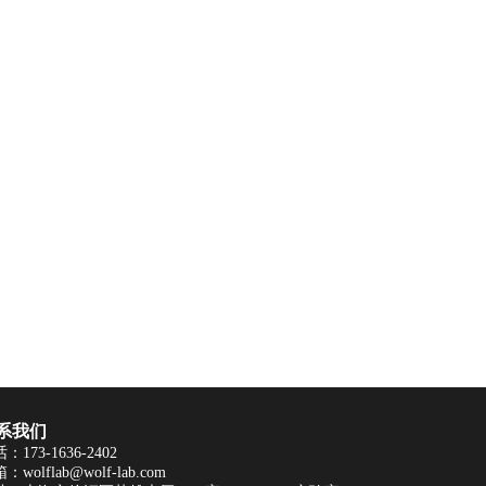
系我们
：173-1636-2402
：wolflab@wolf-lab.com