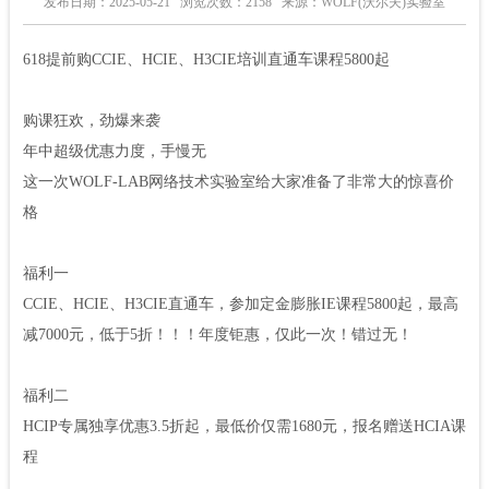
发布日期：2025-05-21
浏览次数：2158
来源：WOLF(沃尔夫)实验室
618提前购CCIE、HCIE、H3CIE培训直通车课程5800起
购课狂欢，劲爆来袭
年中超级优惠力度，手慢无
这一次WOLF-LAB网络技术实验室给大家准备了非常大的惊喜价
格
福利一
CCIE、HCIE、H3CIE直通车，参加定金膨胀IE课程5800起，最高
减7000元，低于5折！！！年度钜惠，仅此一次！错过无！
福利二
HCIP专属独享优惠3.5折起，最低价仅需1680元，报名赠送HCIA课
程