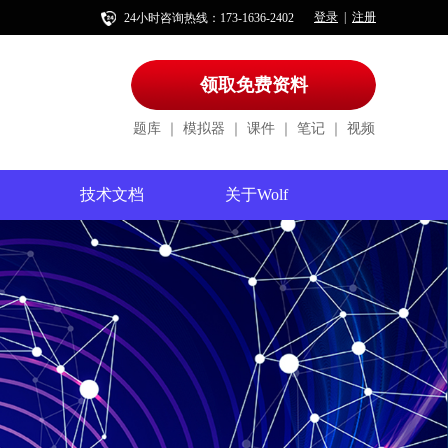
登录
注册
|
24小时咨询热线：173-1636-2402
领取免费资料
题库
｜
模拟器
｜
课件
｜
笔记
｜
视频
技术文档
关于Wolf